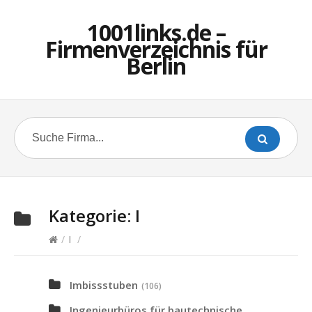
1001links.de –
Firmenverzeichnis für
Berlin
Kategorie:
I
/
I
/
Imbissstuben
(106)
Ingenieurbüros für bautechnische